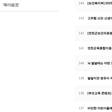
144
[보건복지부] 20
'육아쉼표'
143
고위험 산모·신생
142
[연천군보건의료원]
141
연천군육종합지원센터
140
뇌 발달에는 어떤
139
발달지연 영유아 
138
[부모교육 콘텐츠]
137
비만한 어린이들에