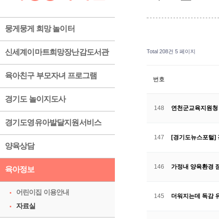
뭉게뭉게 희망 놀이터
신세계이마트희망장난감도서관
Total 208건
5 페이지
육아친구 부모자녀 프로그램
번호
경기도 놀이지도사
148
연천군교육지원청 
경기도영유아발달지원서비스
147
[경기도뉴스포털] 
양육상담
146
가정내 양육환경 점
육아정보
어린이집 이용안내
145
더워지는데 독감 
자료실