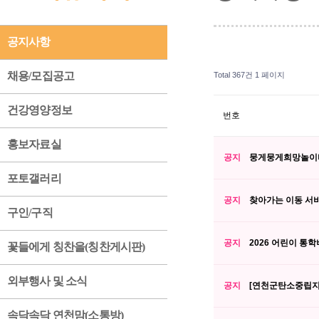
공지사항
채용/모집공고
Total 367건
1 페이지
건강영양정보
번호
홍보자료실
공지
뭉게뭉게희망놀이터
포토갤러리
공지
찾아가는 이동 서비
구인/구직
공지
2026 어린이 통
꽃들에게 칭찬을(칭찬게시판)
외부행사 및 소식
공지
[연천군탄소중립지원
속닥속닥 연천맘(소통방)