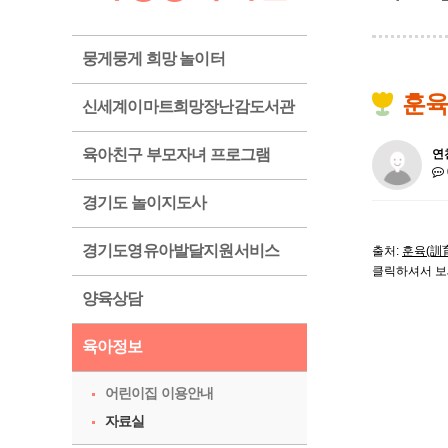
뭉게뭉게 희망 놀이터
훈육
신세계이마트희망장난감도서관
육아친구 부모자녀 프로그램
연
경기도 놀이지도사
경기도영유아발달지원서비스
출처:
훈육(訓育
클릭하셔서 보
양육상담
육아정보
어린이집 이용안내
자료실