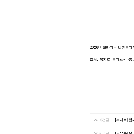
2026년 달라지는 보건복지
출처: [복지로]
복지소식>홍보
이전글
[복지로] 함
다음글
[교육부] 