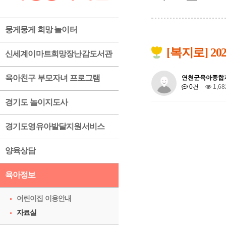
뭉게뭉게 희망 놀이터
[복지로] 2
신세계이마트희망장난감도서관
육아친구 부모자녀 프로그램
연천군육아종합
0건
1,6
경기도 놀이지도사
경기도영유아발달지원서비스
양육상담
육아정보
어린이집 이용안내
자료실