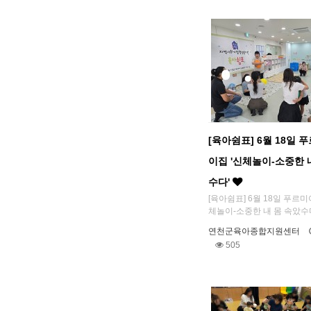
[육아쉼표] 6월 18일 
이집 '신체놀이-소중한 
수다'
[육아쉼표] 6월 18일 푸르
체놀이-소중한 내 몸 속았수다'
연천군육아종합지원센터
505