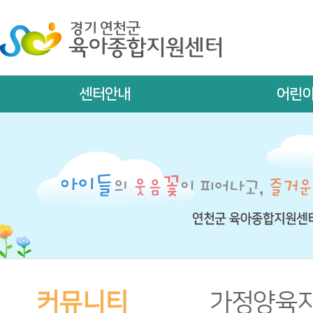
센터안내
어린
커뮤니티
가정양육