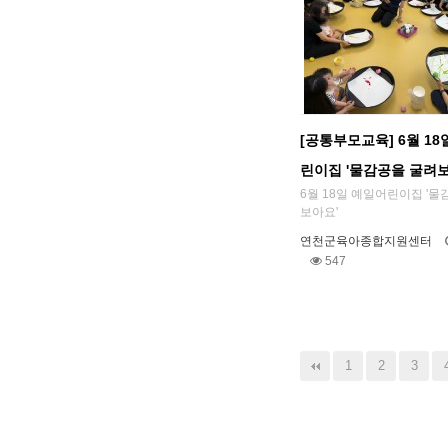
[공통부모교육] 6월 18
린이집 '물감공을 굴려
6월 18일 예일어린이집 '물
보아요'
연천군육아종합지원센터
547
다음
맨끝
1
2
3