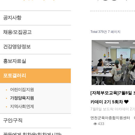
공지사항
채용/모집공고
Total 379건
7 페이지
건강영양정보
홍보자료실
포토갤러리
어린이집지원
[자체부모교육]7월8일 
가정양육지원
카데미 2기 5회차
지역사회연계
7월8일 보드락 아카데미 2기
연천군육아종합지원센터
구인/구직
433
꽃들에게 칭찬을(칭찬게시판)