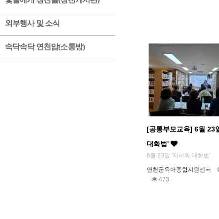
외부행사 및 소식
속닥속닥 연천맘(소통방)
[공통부모교육] 6월 23
대화법'
6월 23일 '자녀와 대화법'
연천군육아종합지원센터
473