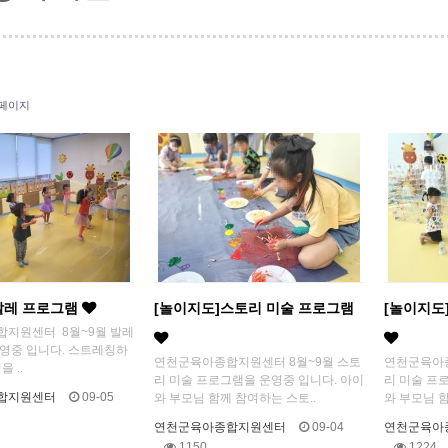
 페이지
발레 프로그램
[놀이지도]스토리 미술 프로그램
[놀이지도
합지원센터 8월~9월 발레
영중 입니다. 스트레칭하
연천군육아종합지원센터 8월~9월 스토
연천군육아종
 ..
리 미술 프로그램을 운영중 입니다. 아이
리 미술 프
합지원센터
09-05
와 부모님 함께 참여하는 스토..
와 부모님 함
연천군육아종합지원센터
09-04
연천군육아
1150
1224