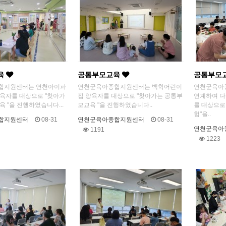
육
공통부모교육
공통부모
합지원센터는 연천아이파
연천군육아종합지원센터는 백학어린이
연천군육아
육자를 대상으로 "찾아가
집 양육자를 대상으로 "찾아가는 공통부
연계하여 다
 "을 진행하였습니다...
모교육 "을 진행하였습니다..
를 대상으로
험"을..
합지원센터
08-31
연천군육아종합지원센터
08-31
연천군육아
1191
1223