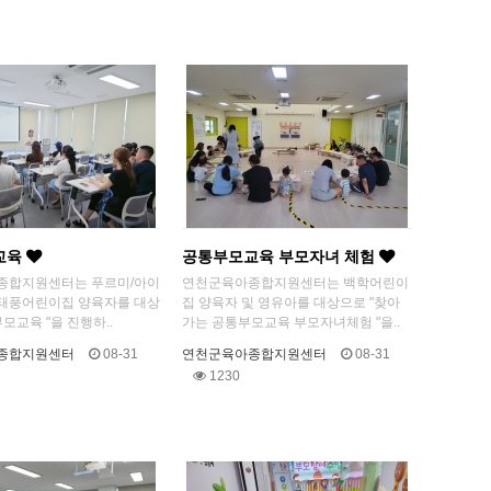
교육
공통부모교육 부모자녀 체험
종합지원센터는 푸르미/아이
연천군육아종합지원센터는 백학어린이
/ 태풍어린이집 양육자를 대상
집 양육자 및 영유아를 대상으로 "찾아
모교육 "을 진행하..
가는 공통부모교육 부모자녀체험 "을..
종합지원센터
08-31
연천군육아종합지원센터
08-31
1230