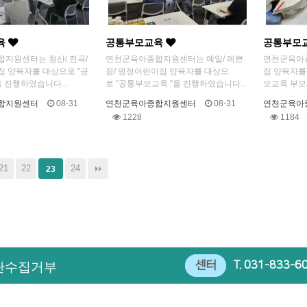
육
공통부모교육
공통부모
지원센터는 청산/ 전곡/
연천군육아종합지원센터는 예일/ 예쁜
연천군육아
 양육자를 대상으로 "공
꿈/ 명정어린이집 양육자를 대상으
집 양육자를
 진행하였습니다...
로 "공통부모교육 "을 진행하였습니다...
모교육 부모
합지원센터
08-31
연천군육아종합지원센터
08-31
연천군육아
1228
1184
21
22
24
23
센터
T.
031-833-6
단수집거부