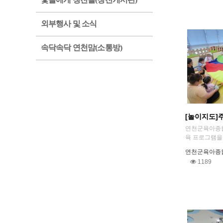
외부행사 및 소식
속닥속닥 연천맘(소통방)
[놀이지도]
​연천군육아종
육 프로그램을 
연천군육아종
1189