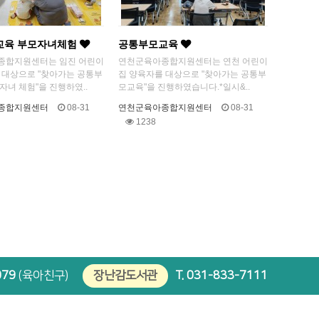
교육 부모자녀체험
공통부모교육
종합지원센터는 임진 어린이
연천군육아종합지원센터는 연천 어린이
 대상으로 "찾아가는 공통부
집 양육자를 대상으로 "찾아가는 공통부
자녀 체험"을 진행하였..
모교육"을 진행하였습니다.*일시&..
종합지원센터
08-31
연천군육아종합지원센터
08-31
1238
079
(육아친구)
장난감도서관
T.
031-833-7111