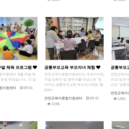
주말 체육 프로그램
공통부모교육 부모자녀 체험
공통부모
합지원센터 8월 주말 체
연천군육아종합지원센터는 푸르미어린
연천군육아
운영 하였습니다. ◎ 날 ..
이집 양육자 및 영유아를 대상으로 "찾
파크/ 임진
아가는 공통부모교육 부모자녀체험 "을
으로 "공통부
합지원센터
09-01
&nbs..
연천군육아
연천군육아종합지원센터
08-31
1301
1248