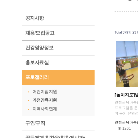
공지사항
채용/모집공고
Total 379건
23
건강영양정보
홍보자료실
포토갤러리
어린이집지원
[놀이지도]
가정양육지원
​연천군육아종
프로그램을 운
지역사회연계
며 몸의 유연성을
연천군육아종
구인/구직
1261
꽃들에게 칭찬을(칭찬게시판)