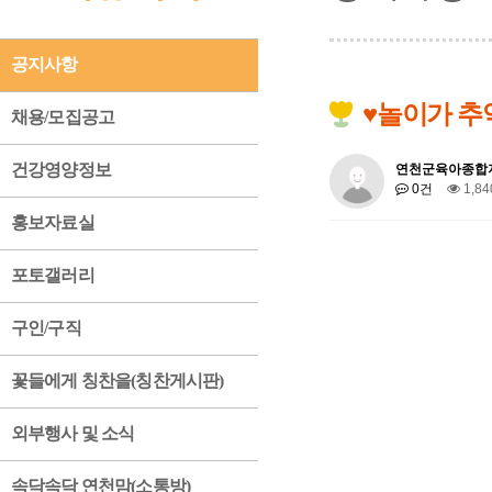
공지사항
♥놀이가 추억
채용/모집공고
건강영양정보
연천군육아종합
0건
1,8
홍보자료실
포토갤러리
구인/구직
꽃들에게 칭찬을(칭찬게시판)
외부행사 및 소식
속닥속닥 연천맘(소통방)