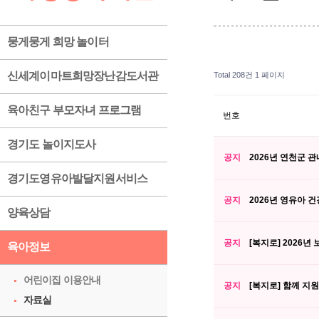
뭉게뭉게 희망 놀이터
신세계이마트희망장난감도서관
Total 208건
1 페이지
육아친구 부모자녀 프로그램
번호
경기도 놀이지도사
공지
2026년 연천군 
경기도영유아발달지원서비스
공지
2026년 영유아 
양육상담
공지
[복지로] 2026
육아정보
어린이집 이용안내
공지
[복지로] 함께 지
자료실