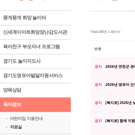
뭉게뭉게 희망 놀이터
신세계이마트희망장난감도서관
Total 208건
1 페이지
육아친구 부모자녀 프로그램
번호
경기도 놀이지도사
공지
2026년 연천군 
경기도영유아발달지원서비스
공지
2026년 영유아 
양육상담
공지
[복지로] 2026
육아정보
어린이집 이용안내
공지
[복지로] 함께 지
자료실